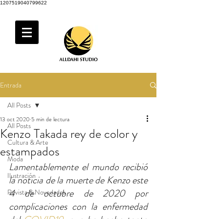
1207519040799622
Entrada
All Posts
13 oct 2020
5 min de lectura
All Posts
Kenzo Takada rey de color y
Cultura & Arte
estampados
Moda
Lamentablemente el mundo recibió 
Ilustración
la noticia de la muerte de Kenzo este 
4 de octubre de 2020 por 
Revista & Novedades
complicaciones con la enfermedad 