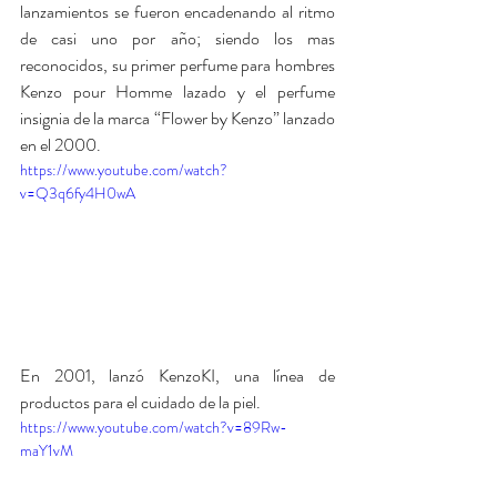
lanzamientos se fueron encadenando al ritmo 
de casi uno por año; siendo los mas 
reconocidos, su primer perfume para hombres 
Kenzo pour Homme lazado y el perfume 
insignia de la marca “Flower by Kenzo” lanzado 
en el 2000. 
https://www.youtube.com/watch?
v=Q3q6fy4H0wA
En 2001, lanzó KenzoKI, una línea de 
productos para el cuidado de la piel. 
https://www.youtube.com/watch?v=89Rw-
maY1vM