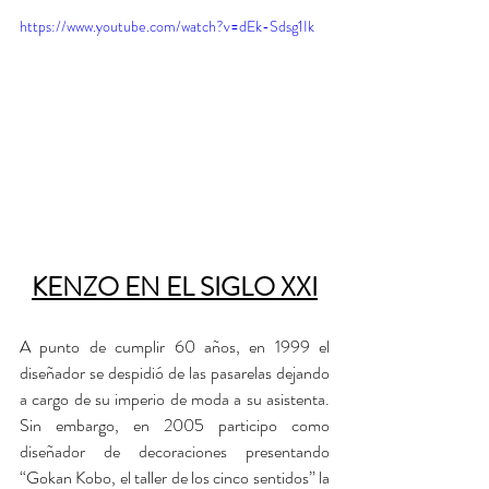
https://www.youtube.com/watch?v=dEk-Sdsg1Ik
KENZO EN EL SIGLO XXI
A punto de cumplir 60 años, en 1999 el 
diseñador se despidió de las pasarelas dejando 
a cargo de su imperio de moda a su asistenta. 
Sin embargo, en 2005 participo como 
diseñador de decoraciones presentando 
“Gokan Kobo, el taller de los cinco sentidos” la 