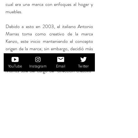
cual era una marca con enfoques al hogar y 
muebles.
Debido a esto en 2003, el italiano Antonio 
Marras toma como creativo de la marca 
Kenzo, este inicio manteniendo el concepto 
origen de la marca; sin embargo, decidió más 
tarde renovar el concepto de esta.  Esto 
sucedió hasta julio de 2011 cuando Antonio 
YouTube
Instagram
Email
Twitter
Marras sale del cargo de “dirección creativa” 
de Kenzo y el grupo LVMH contrata a los 
estilistas Humberto León (chino-peruano, 
nacido en USA) y Carol Lim (Diseñadora 
norteamericana de padres coreanos).