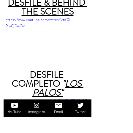
DESFILE & BEHIND 
THE SCENES
https://www.youtube.com/watch?v=CX-
PlwQ04Oo
DESFILE 
COMPLETO
 "
LOS 
PALOS"
https://www.youtube.com/watch?v=GydFVLka2Cs
YouTube
Instagram
Email
Twitter