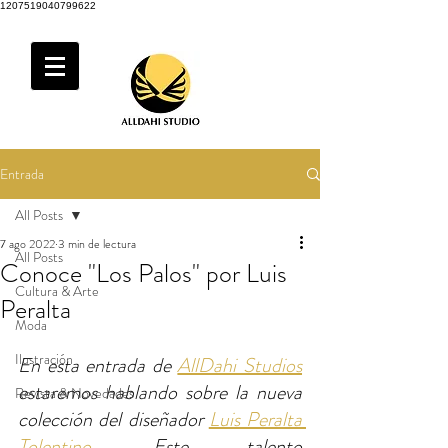
1207519040799622
Entrada
All Posts
7 ago 2022
3 min de lectura
All Posts
Conoce "Los Palos" por Luis
Cultura & Arte
Peralta
Moda
Ilustración
En esta entrada de 
AllDahi Studios
estaremos hablando sobre la nueva 
Revista & Novedades
colección del diseñador 
Luis Peralta 
Tolentino
. Este talento 