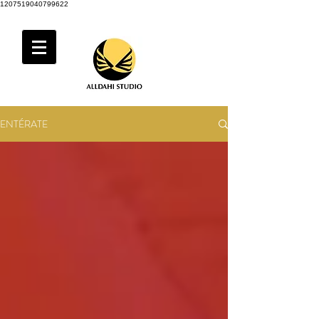
1207519040799622
ENTÉRATE